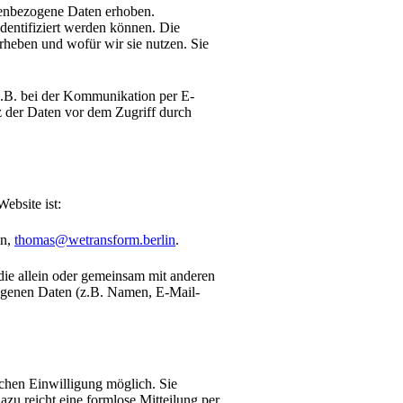
nenbezogene Daten erhoben.
dentifiziert werden können. Die
rheben und wofür wir sie nutzen. Sie
(z.B. bei der Kommunikation per E-
z der Daten vor dem Zugriff durch
ebsite ist:
in,
thomas@wetransform.berlin
.
, die allein oder gemeinsam mit anderen
ogenen Daten (z.B. Namen, E-Mail-
ichen Einwilligung möglich. Sie
Dazu reicht eine formlose Mitteilung per