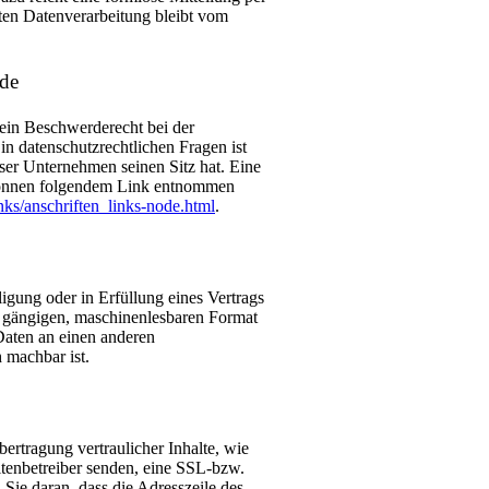
ten Datenverarbeitung bleibt vom
rde
 ein Beschwerderecht bei der
n datenschutzrechtlichen Fragen ist
ser Unternehmen seinen Sitz hat. Eine
 können folgendem Link entnommen
ks/anschriften_links-node.html
.
igung oder in Erfüllung eines Vertrags
em gängigen, maschinenlesbaren Format
Daten an einen anderen
h machbar ist.
ertragung vertraulicher Inhalte, wie
itenbetreiber senden, eine SSL-bzw.
Sie daran, dass die Adresszeile des